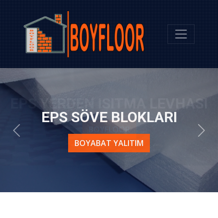
EPS YERDEN ISITMA LEVHASI
Geri
İleri
BOYFLOOR
Yapılarınız İçin