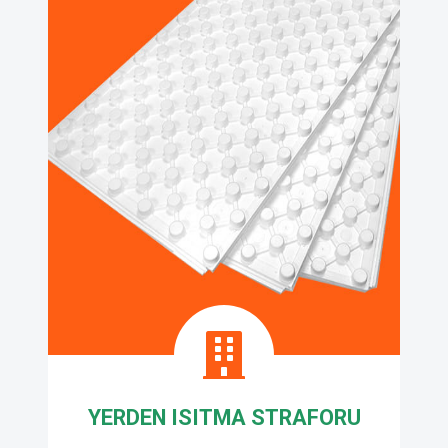
YERDEN ISITMA STRAFORU
Boyabat Yalıtım Kimya Sanayi olarak
ürettiğimiz EPS (Genleştirilmiş Polistren)